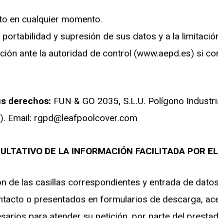
nto en cualquier momento.
portabilidad y supresión de sus datos y a la limitació
ión ante la autoridad de control (www.aepd.es) si con
us derechos:
FUN & GO 2035, S.L.U. Polígono Industri
a). Email: rgpd@leafpoolcover.com
ULTATIVO DE LA INFORMACIÓN FACILITADA POR EL
ón de las casillas correspondientes y entrada de dat
contacto o presentados en formularios de descarga, a
arios para atender su petición, por parte del prestado